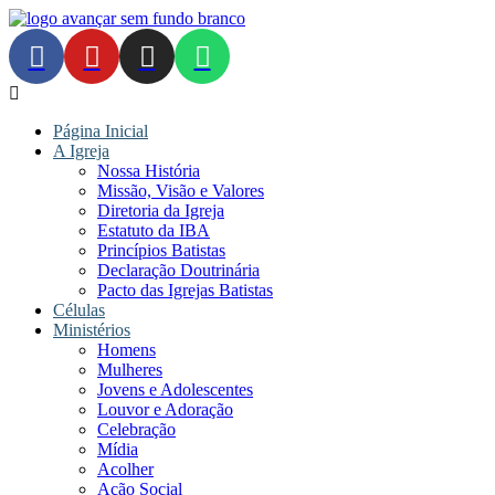
Página Inicial
A Igreja
Nossa História
Missão, Visão e Valores
Diretoria da Igreja
Estatuto da IBA
Princípios Batistas
Declaração Doutrinária
Pacto das Igrejas Batistas
Células
Ministérios
Homens
Mulheres
Jovens e Adolescentes
Louvor e Adoração
Celebração
Mídia
Acolher
Ação Social